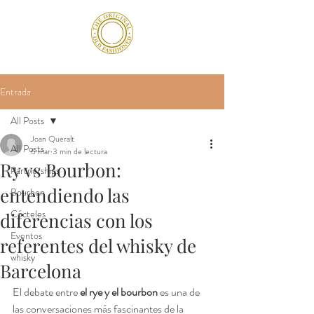
Entrada
All Posts
Joan Queralt
All Posts
6 mar
3 min de lectura
Ry vs Bourbon:
Partnerships
entendiendo las
Bourbon
Cócteles
diferencias con los
Eventos
referentes del whisky de
whisky
Barcelona
El debate entre 
el rye y el bourbon
 es una de 
las conversaciones más fascinantes de la 